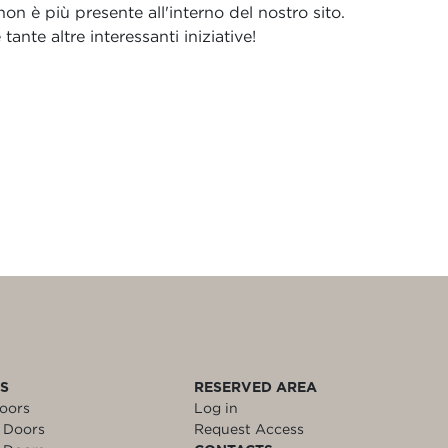
n è più presente all'interno del nostro sito.
ante altre interessanti iniziative!
LS
RESERVED AREA
oors
Log in
 Doors
Request Access