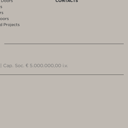
 Doors
CONTACTS
rs
rs
oors
d Projects
| Cap. Soc. € 5.000.000,00 i.v.