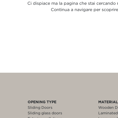
Ci dispiace ma la pagina che stai cercando no
Continua a navigare per scoprire t
OPENING TYPE
MATERIA
Sliding Doors
Wooden D
Sliding glass doors
Laminated