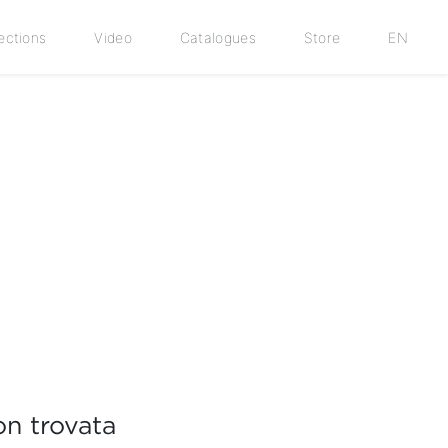
ections
Video
Catalogues
Store
EN
n trovata