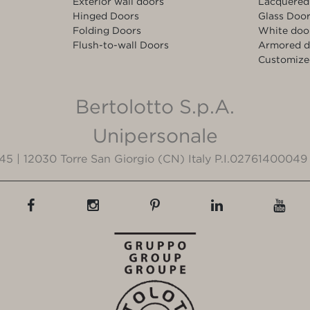
Exterior wall doors
Lacquered
Hinged Doors
Glass Doo
Folding Doors
White doo
Flush-to-wall Doors
Armored d
Customize
Bertolotto S.p.A.
Unipersonale
3/45 | 12030 Torre San Giorgio (CN) Italy P.I.02761400049 