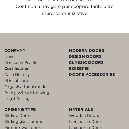
Continua a navigare per scoprire tante altre
interessanti iniziative!
COMPANY
MODERN DOORS
News
DESIGN DOORS
Company Profile
CLASSIC DOORS
Certification
BOISERIE
Case History
DOORS ACCESSORIES
Ethical code
Organisational model
Policy Whistleblowing
Legal Rating
OPENING TYPE
MATERIALS
Sliding Doors
Wooden Doors
Sliding glass doors
Laminated Doors
Exterior wall doors
Lacquered Doors