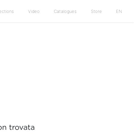
ections
Video
Catalogues
Store
EN
n trovata