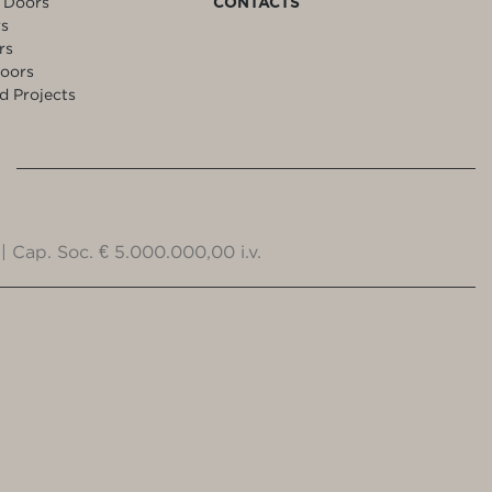
 Doors
CONTACTS
rs
rs
oors
d Projects
| Cap. Soc. € 5.000.000,00 i.v.