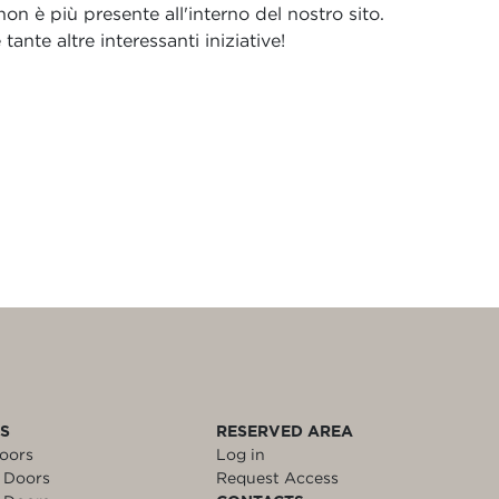
n è più presente all'interno del nostro sito.
ante altre interessanti iniziative!
LS
RESERVED AREA
oors
Log in
 Doors
Request Access