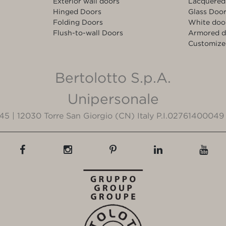
Exterior wall doors
Lacquered
Hinged Doors
Glass Doo
Folding Doors
White doo
Flush-to-wall Doors
Armored d
Customize
Bertolotto S.p.A.
Unipersonale
3/45 | 12030 Torre San Giorgio (CN) Italy P.I.02761400049 