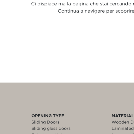
Ci dispiace ma la pagina che stai cercando no
Continua a navigare per scoprire t
OPENING TYPE
MATERIA
Sliding Doors
Wooden D
Sliding glass doors
Laminated