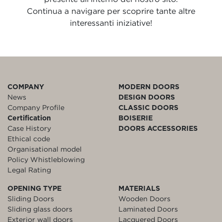
Continua a navigare per scoprire tante altre
interessanti iniziative!
COMPANY
MODERN DOORS
News
DESIGN DOORS
Company Profile
CLASSIC DOORS
Certification
BOISERIE
Case History
DOORS ACCESSORIES
Ethical code
Organisational model
Policy Whistleblowing
Legal Rating
OPENING TYPE
MATERIALS
Sliding Doors
Wooden Doors
Sliding glass doors
Laminated Doors
Exterior wall doors
Lacquered Doors