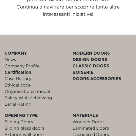
Continua a navigare per scoprire tante altre
interessanti iniziative!
COMPANY
MODERN DOORS
News
DESIGN DOORS
Company Profile
CLASSIC DOORS
Certification
BOISERIE
Case History
DOORS ACCESSORIES
Ethical code
Organisational model
Policy Whistleblowing
Legal Rating
OPENING TYPE
MATERIALS
Sliding Doors
Wooden Doors
Sliding glass doors
Laminated Doors
Exterior wall doors
Lacquered Doors