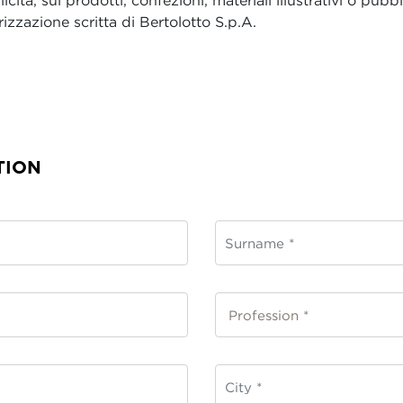
tà, sui prodotti, confezioni, materiali illustrativi o pubblic
izzazione scritta di Bertolotto S.p.A.
TION