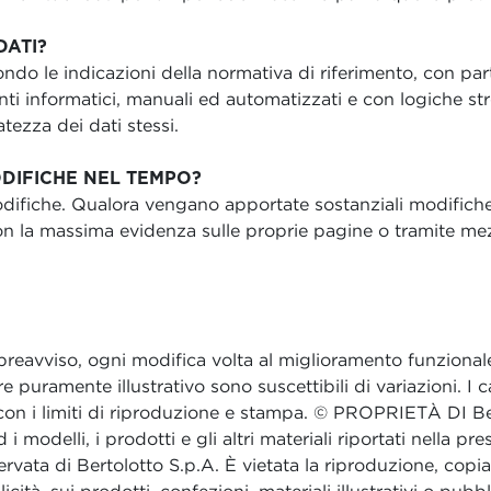
DATI?
condo le indicazioni della normativa di riferimento, con par
i informatici, manuali ed automatizzati e con logiche stret
tezza dei dati stessi.
ODIFICHE NEL TEMPO?
iche. Qualora vengano apportate sostanziali modifiche all’
on la massima evidenza sulle proprie pagine o tramite mezzi
za preavviso, ogni modifica volta al miglioramento funzional
e puramente illustrativo sono suscettibili di variazioni. I 
on i limiti di riproduzione e stampa. © PROPRIETÀ DI Ber
 ed i modelli, i prodotti e gli altri materiali riportati nella p
servata di Bertolotto S.p.A. È vietata la riproduzione, copi