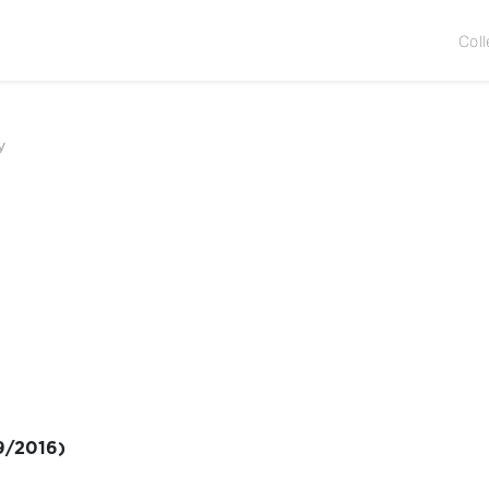
Coll
y
9/2016)