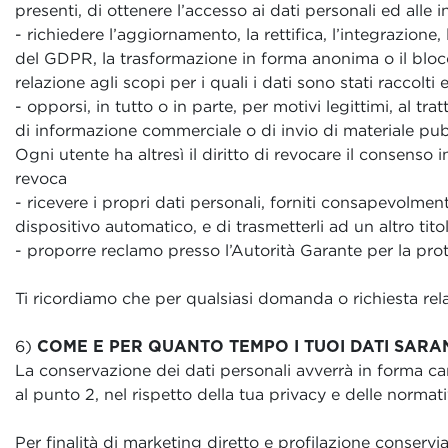
presenti, di ottenere l’accesso ai dati personali ed alle 
- richiedere l’aggiornamento, la rettifica, l’integrazione,
del GDPR, la trasformazione in forma anonima o il blocco
relazione agli scopi per i quali i dati sono stati raccolti
- opporsi, in tutto o in parte, per motivi legittimi, al tr
di informazione commerciale o di invio di materiale pub
Ogni utente ha altresì il diritto di revocare il consens
revoca
- ricevere i propri dati personali, forniti consapevolmen
dispositivo automatico, e di trasmetterli ad un altro ti
- proporre reclamo presso l’Autorità Garante per la prote
Ti ricordiamo che per qualsiasi domanda o richiesta rela
6)
COME E PER QUANTO TEMPO I TUOI DATI SAR
La conservazione dei dati personali avverrà in forma car
al punto 2, nel rispetto della tua privacy e delle normati
Per finalità di marketing diretto e profilazione conserv